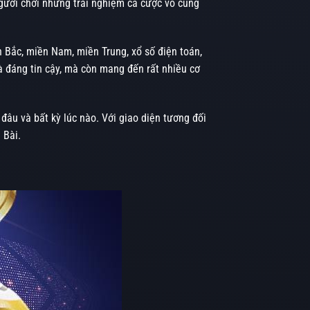
người chơi những trải nghiệm cá cược vô cùng
n Bắc, miền Nam, miền Trung, xổ số điện toán,
và đáng tin cậy, mà còn mang đến rất nhiều cơ
đâu và bất kỳ lúc nào. Với giao diện tương đối
 Bài.