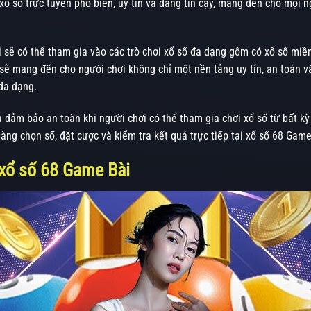
xổ số trực tuyến phổ biến, uy tín và đáng tin cậy, mang đến cho mọi 
i sẽ có thể tham gia vào các trò chơi xổ số đa dạng gôm có xổ số miề
y sẽ mang đến cho người chơi không chỉ một nền tảng uy tín, an toàn 
 đa dạng.
 đảm bảo an toàn khi người chơi có thể tham gia chơi xổ số từ bất kỳ 
àng chọn số, đặt cược và kiểm tra kết quả trực tiếp tại xổ số 68 Game
xổ số 68 Game Bài