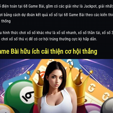
 điện toán tại 68 Game Bài, gồm có các giải như là Jackpot, giải nhất,
ơi bằng cách dự đoán kết quả xổ số tại 68 Game Bài theo các kiến thi
n thống
u hình thức chơi xổ số khác như là xổ số nhanh, xổ số thần tài, xổ số 
 chơi xổ số thú vị để có cơ hội trúng thưởng cực kỳ hấp dẫn.
me Bài hữu ích cải thiện cơ hội thắng