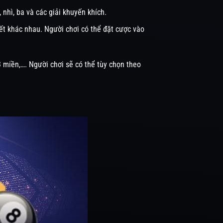
 nhì, ba và các giải khuyến khích.
ết khác nhau. Người chơi có thể đặt cược vào
3 miền,…. Người chơi sẽ có thể tùy chọn theo