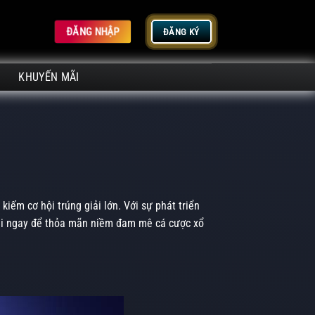
ĐĂNG NHẬP
ĐĂNG KÝ
KHUYẾN MÃI
iếm cơ hội trúng giải lớn. Với sự phát triển
Bài ngay để thỏa mãn niềm đam mê cá cược xổ