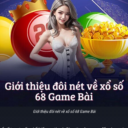
Giới thiệu đôi nét về xổ số 68 Game Bài