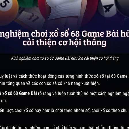
Kinh nghiệm chơi xổ số 68 Game Bài hữu ích cải thiện cơ hội thắng
uy luật và cách thức hoạt động của từng hình thức xổ số tại 68 Game
nhìn tổng quan về các con số sẽ có khả năng xuất hiện.
ơi
xổ số 68 Game Bài
rõ ràng và luôn tuân thủ nó một cách nghiêm ngặ
 nó.
ến lược chơi xổ số hay như là chơi theo nhóm số, chơi xổ số theo chu 
ước đó để tìm ra những con số phổ biến và cập nhật những thông tin 