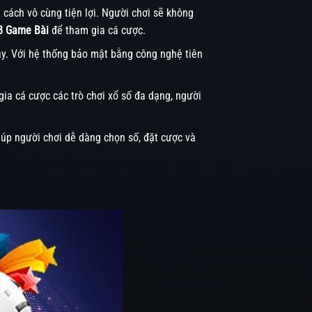
 cách vô cùng tiện lợi. Người chơi sẽ không
8 Game Bài
để tham gia cá cược.
cậy. Với hệ thống bảo mật bằng công nghệ tiên
gia cá cược các trò chơi xổ số đa dạng, người
iúp người chơi dễ dàng chọn số, đặt cược và