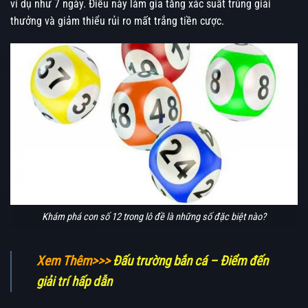
ví dụ như 7 ngày. Điều này làm gia tăng xác suất trúng giải
thưởng và giảm thiểu rủi ro mất trắng tiền cược.
Khám phá con số 12 trong lô đề là những số đặc biệt nào?
Xem Thêm>>>
Đấu trường bắn cá – Điểm đến
giải trí hấp dẫn