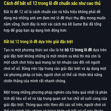
Cách để bắt số 12 trong lô đề chuẩn xác như cao thủ
Bắt lô đề 12 số là cách chuẩn xác và hữu hiệu không phải dễ
dàng mà những anh em đam mê lô đề thực thụ đều mong muốn
nắm vững. Dưới đây là một vài cách mà 68 Game Bài đã tổng
hợp để giúp bạn áp dụng linh động hơn:
Bắt bộ 12 trong lô đề dựa trên giải đặc biệt
Tạo ra một phương thức soi cầu là hệ
bộ 12 trong lô đề
dựa trên
giải đặc biệt không những là một nhiệm vụ khả thi mà còn là
một cách chơi hiệu quả mang lại lợi nhuận cao đối với người
chơi xổ số. Bằng việc tập trung vào giải đặc biệt và áp dụng một
vài phương pháp cơ bản, người chơi có thể cải thiện khả năng
chiến thắng của mình rất nhanh chóng.
Một trong những phương pháp nghiên cứu hiệu quả nhất là phân
tích dữ liệu xổ số và tập trung quan sát hai chữ số cuối cùng của
giải đặc biệt. Thông qua việc theo dõi các số trên, người chơi có
thể xác minh liệu chúng có trùng khớp với bất cứ số nào thuộc