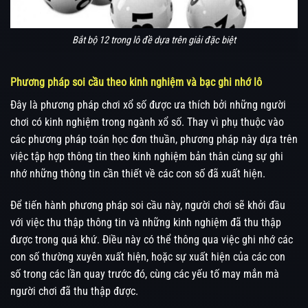
Bắt bộ 12 trong lô đề dựa trên giải đặc biệt
Phương pháp soi cầu theo kinh nghiệm và bạc ghi nhớ lô
Đây là phương pháp chơi xổ số được ưa thích bởi những người
chơi có kinh nghiệm trong ngành xổ số. Thay vì phụ thuộc vào
các phương pháp toán học đơn thuần, phương pháp này dựa trên
việc tập hợp thông tin theo kinh nghiệm bản thân cùng sự ghi
nhớ những thông tin cần thiết về các con số đã xuất hiện.
Để tiến hành phương pháp soi cầu này, người chơi sẽ khởi đầu
với việc thu thập thông tin và những kinh nghiệm đã thu thập
được trong quá khứ. Điều này có thể thông qua việc ghi nhớ các
con số thường xuyên xuất hiện, hoặc sự xuất hiện của các con
số trong các lần quay trước đó, cùng các yếu tố may mắn mà
người chơi đã thu thập được.