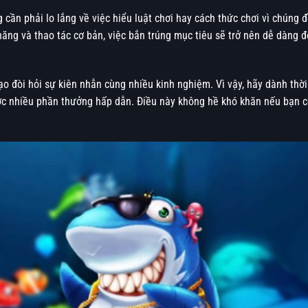
g cần phải lo lắng về việc hiểu luật chơi hay cách thức chơi vì chúng 
ăng và thao tác cơ bản, việc bắn trúng mục tiêu sẽ trở nên dễ dàng đ
o đòi hỏi sự kiên nhẫn cùng nhiều kinh nghiệm. Vì vậy, hãy dành thời
ược nhiều phần thưởng hấp dẫn. Điều này không hề khó khăn nếu bạn 