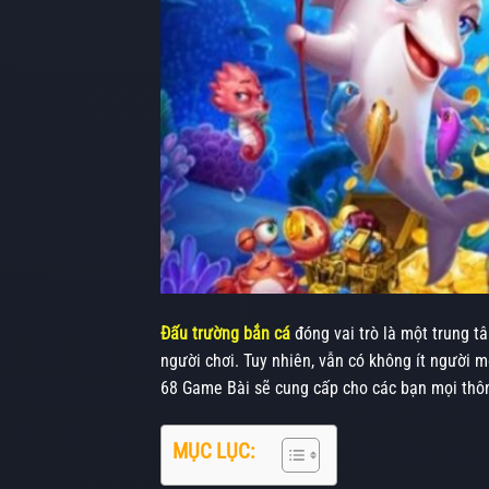
Đấu trường bắn cá
đóng vai trò là một trung tâ
người chơi. Tuy nhiên, vẫn có không ít người m
68 Game Bài sẽ cung cấp cho các bạn mọi thông
MỤC LỤC: