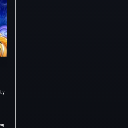
Tuy
ng