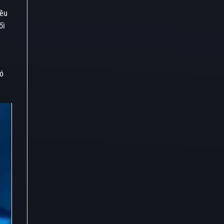
đều
ối
có