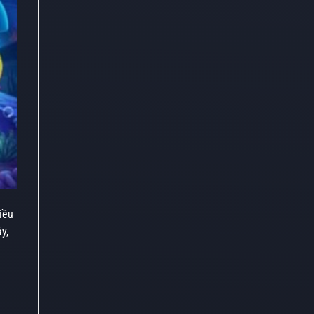
iều
y,