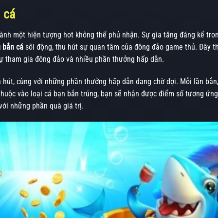
 cá
hành một hiện tượng hot không thể phủ nhận. Sự gia tăng đáng kể tro
 bắn cá
sôi động, thu hút sự quan tâm của đông đảo game thủ. Đây t
sự tham gia đông đảo và nhiều phần thưởng hấp dẫn.
 hút, cùng với những phần thưởng hấp dẫn đang chờ đợi. Mỗi lần bắn
thuộc vào loại cá bạn bắn trúng, bạn sẽ nhận được điểm số tương ứng
với những phần quà giá trị.