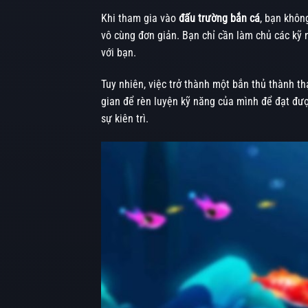
Khi tham gia vào
đấu trường bắn cá
, bạn khôn
vô cùng đơn giản. Bạn chỉ cần làm chủ các kỹ n
với bạn.
Tuy nhiên, việc trở thành một bắn thủ thành thạ
gian để rèn luyện kỹ năng của mình để đạt đ
sự kiên trì.