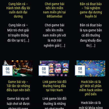
Cung bắn cá –
Chơi game bài
Bắn cá đoạt bảo
Hành trình đầy lôi
tiến lên miền
– Trải nghiệm
cuốn dưới đại
nam miễn phí tại
game đại dương
dương
68Gamebai
huyền bí
Cung bắn cá –
Chơi game bài
Bắn cá đoạt bảo
Một trò chơi giải
tiến lên miền
là tựa game bắn
trí truyền thống
nam miễn phí với
cá đổi thưởng
đã tồn tại từ [...]
là một trải
đang khuấy đảo
nghiệm giải [...]
thị [...]
08
06
08
Th5
Th5
Th5
Game bài vip –
Link game bài đổi
Hack bắn cá là
Tất tần tật những
thưởng hàng đầu
gì? Một số phần
điều bạn nên biết
tại Việt Nam
mềm hack online
phổ biến
Game bài vip với
Link game bài đổi
Hack bắn cá là
luật chơi sẽ được
thưởng là những
một từ khóa nóng
chúng tôi cung
trò chơi truyền