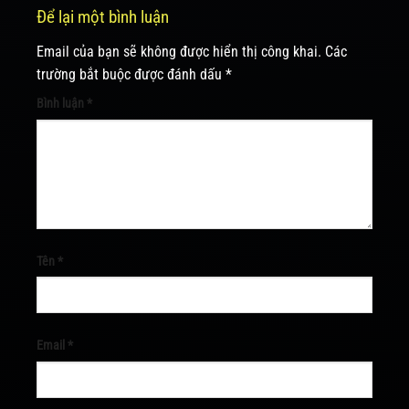
Để lại một bình luận
Email của bạn sẽ không được hiển thị công khai.
Các
trường bắt buộc được đánh dấu
*
Bình luận
*
Tên
*
Email
*