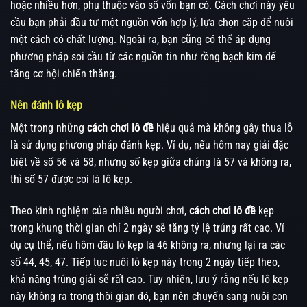
hoặc nhiều hơn, phụ thuộc vào số vốn bạn có. Cách chơi này yêu
cầu bạn phải đầu tư một nguồn vốn hợp lý, lựa chọn cặp để nuôi
một cách có chất lượng. Ngoài ra, bạn cũng có thể áp dụng
phương pháp soi cầu từ các nguồn tin như rồng bạch kim để
tăng cơ hội chiến thắng.
Nên đánh lô kẹp
Một trong những
cách chơi lô đề
hiệu quả mà không gây thua lỗ
là sử dụng phương pháp đánh kẹp. Ví dụ, nếu hôm nay giải đặc
biệt về số 56 và 58, nhưng số kẹp giữa chúng là 57 và không ra,
thì số 57 được coi là lô kẹp.
Theo kinh nghiệm của nhiều người chơi,
cách chơi lô đề
kẹp
trong khung thời gian chỉ 2 ngày sẽ tăng tỷ lệ trúng rất cao. Ví
dụ cụ thể, nếu hôm đầu lô kẹp là 46 không ra, nhưng lại ra các
số 44, 45, 47. Tiếp tục nuôi lô kẹp này trong 2 ngày tiếp theo,
khả năng trúng giải sẽ rất cao. Tuy nhiên, lưu ý rằng nếu lô kẹp
này không ra trong thời gian đó, bạn nên chuyển sang nuôi con