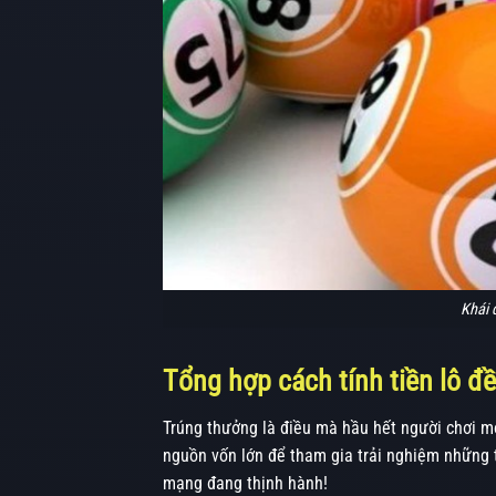
Khái 
Tổng hợp cách tính tiền lô đ
Trúng thưởng là điều mà hầu hết người chơi mo
nguồn vốn lớn để tham gia trải nghiệm những 
mạng đang thịnh hành!