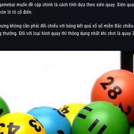
mebai muốn đề cập chính là cách tính dựa theo xiên quay. Xiên qu
môn lô tô cổ điển.
nhưng không cần phải đối chiếu với bảng kết quả xổ số miền Bắc chiều
 thưởng. Đối với loại hình quay thì thông dụng nhất khi chơi là quay 2