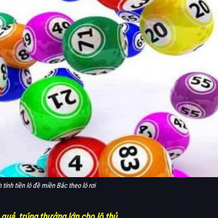
 tính tiền lô đề miền Bắc theo lô rơi
 quả, trúng thưởng lớn cho lô thủ