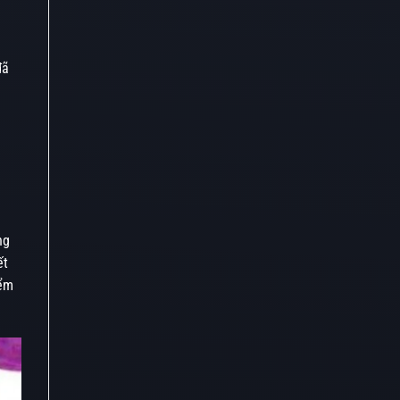
đã
ng
ết
iểm