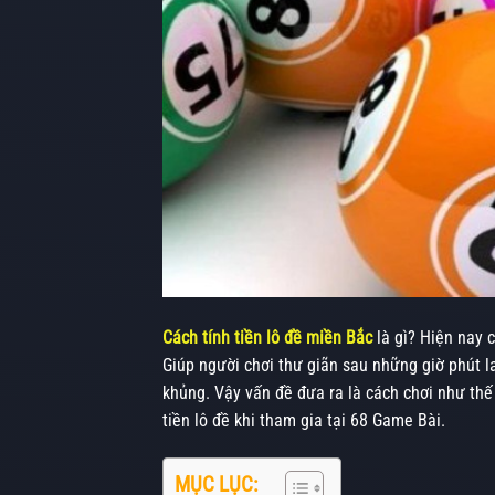
Cách tính tiền lô đề miền Bắc
là gì? Hiện nay 
Giúp người chơi thư giãn sau những giờ phút l
khủng. Vậy vấn đề đưa ra là cách chơi như thế
tiền lô đề khi tham gia tại 68 Game Bài.
MỤC LỤC: