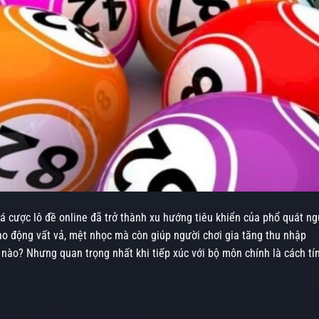
cá cược lô đề online đã trở thành xu hướng tiêu khiển của phổ quát ng
ao động vất vả, mệt nhọc mà còn giúp người chơi gia tăng thu nhập
 nào? Nhưng quan trọng nhất khi tiếp xúc với bộ môn chính là cách tí