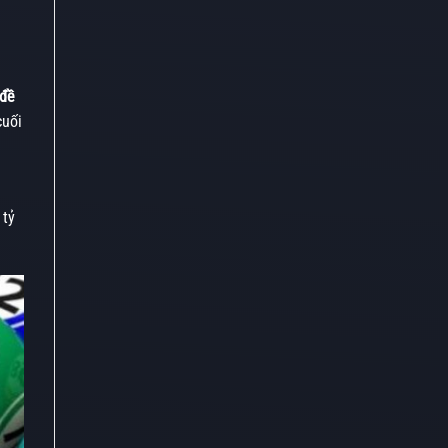
 đề
cuối
 tỷ